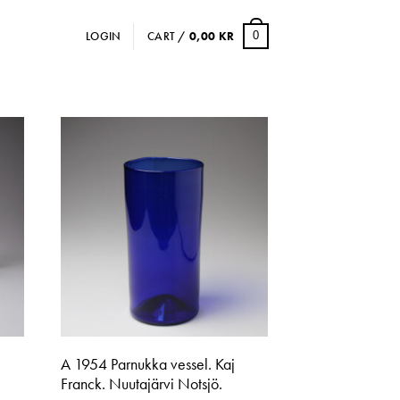
LOGIN
CART /
0,00
KR
0
A 1954 Parnukka vessel. Kaj
Franck. Nuutajärvi Notsjö.