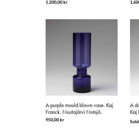
1.200,00
kr
1.60
A purple mould blown vase. Kaj
A d
Franck. Nuutajärvi Notsjö.
Kaj 
950,00
kr
Sold