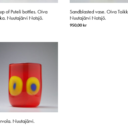
p of Puteli bottles. Oiva
Sandblasted vase. Oiva Toikk
ka. Nuutajärvi Notsjö.
Nuutajärvi Notsjö.
950,00
kr
rvola. Nuutajärvi.