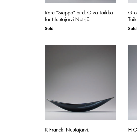
Rare “Sieppo” bird. Oiva Toikka
Grou
for Nuutajärvi Notsjö.
Toik
Sold
Sold
K Franck. Nuutajärvi.
H O