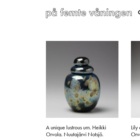
A unique lustrous urn. Heikki
Lily
Orvola. Nuutajärvi Notsjö.
Orvo