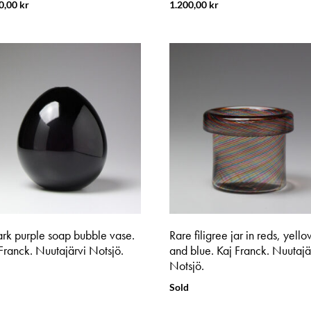
0,00
kr
1.200,00
kr
ark purple soap bubble vase.
Rare filigree jar in reds, yello
Franck. Nuutajärvi Notsjö.
and blue. Kaj Franck. Nuutajä
Notsjö.
Sold