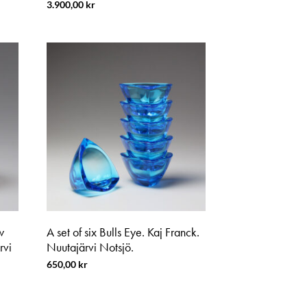
3.900,00
kr
w
A set of six Bulls Eye. Kaj Franck.
rvi
Nuutajärvi Notsjö.
650,00
kr