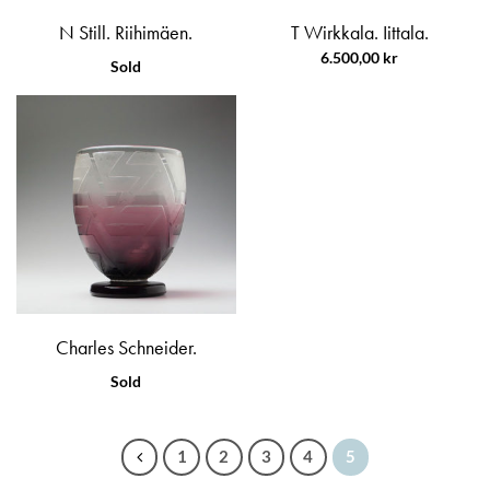
N Still. Riihimäen.
T Wirkkala. Iittala.
6.500,00
kr
Sold
Charles Schneider.
Sold
←
1
2
3
4
5